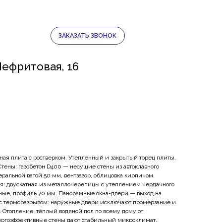
ЛИ
ЛОБАНОВО
+7 950 474 07 07
ЗАКАЗАТЬ ЗВОНОК
+7 950 459 07 07
Нефритовая, 16
ая плита с ростверком. Утеплённый и закрытый торец плиты,
 Стены: газобетон D400 — несущие стены из автоклавного
ральной ватой 50 мм, вентзазор, облицовка кирпичом.
я: двускатная из металлочерепицы с утеплением чердачного
ные, профиль 70 мм. Панорамные окна-двери — выход на
 с терморазрывом: наружные двери исключают промерзание и
 Отопление: тёплый водяной пол по всему дому от
Энергоэффективные стены дают стабильный микроклимат.