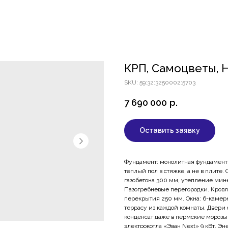
ОКИНО ЛАЙФ
ПОСЁЛОК КРП
ЗЕМЛЯНИКА
АКВАРЕ
ДВИЖИМОСТИ
ИПОТЕКА И РАССРОЧКА
БЛОГ
КОНТАКТЫ
КРП, Самоцветы, 
SKU:
59:32:3250002:5703
7 690 000
р.
Оставить заявку
Фундамент: монолитная фундаментн
тёплый пол в стяжке, а не в плите.
газобетона 300 мм, утепление мине
Пазогребневые перегородки. Кровл
перекрытия 250 мм. Окна: 6-камер
террасу из каждой комнаты. Двери
конденсат даже в пермские морозы.
электрокотла «Эван Next» 9 кВт. 