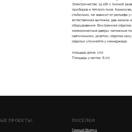
Электричество: 15 кВт с полной раз
приборов и тёплого пола. Канализ
стабильно, не зависит от рельефа у
естественная вытяжка, два канала 
оборудования. Внутренняя отделка:
межкомнатные двери, натяжные пото
светильники, розетки, отделка сану
отделки уточняйте у менеджера.
площадь дома: 100
Площадь участка: 6,00
ЫЕ ПРОЕКТЫ:
ПОСЕЛКИ
Горный Воздух