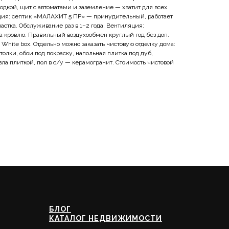
водкой, щит с автоматами и заземление — хватит для всех
ация: септик «МАЛАХИТ 5 ПР» — принудительный, работает
частка. Обслуживание раз в 1–2 года. Вентиляция:
на кровлю. Правильный воздухообмен круглый год без доп.
 White box. Отдельно можно заказать чистовую отделку дома:
лки, обои под покраску, напольная плитка под дуб,
зла плиткой, пол в с/у — керамогранит. Стоимость чистовой
БЛОГ
КАТАЛОГ НЕДВИЖИМОСТИ