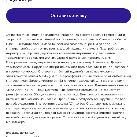
Оставить заявку
Фундамент: монолитная фундаментная плита с ростверком. Утеплённый и
закрытый торец плиты, тёплый пол в стяжке, а не в плите. Стены: газобетон
D400 — несущие стены из автоклавного газобетона 300 мм, утепление
минеральной ватой 50 мм, вентзазор, облицовка кирпичом. Пазогребневые
перегородки. Кровля: двускатная из металлочерепицы с утеплением
чердачного перекрытия 250 мм. Окна: 6-камерные, профиль 70 мм.
Панорамные окна-двери — выход на террасу из каждой комнаты. Двери с
терморазрывом: наружные двери исключают промерзание и конденсат даже
в пермские морозы. Отопление: тёплый водяной пол по всему дому от
электрокотла «Эван Next» 9 кВт. Энергоэффективные стены дают стабильный
микроклимат. Электричество: 15 кВт с полной разводкой, щит с автоматами и
заземление — хватит для всех приборов и тёплого пола. Канализация: септик
«МАЛАХИТ 5 ПР» — принудительный, работает стабильно, не зависит от
рельефа участка. Обслуживание раз в 1–2 года. Вентиляция: естественная
вытяжка, два канала на кровлю. Правильный воздухообмен круглый год без
доп. оборудования. Внутренняя отделка: White box. Отдельно можно заказать
чистовую отделку дома: межкомнатные двери, натяжные потолки, обои под
покраску, напольная плитка под дуб, светильники, розетки, отделка санузла
плиткой, пол в с/у — керамогранит. Стоимость чистовой отделки уточняйте у
менеджера.
площадь дома: 100