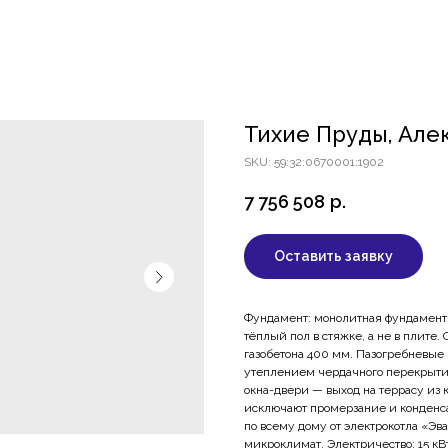
ОКИНО ЛАЙФ
ПОСЁЛОК КРП
ЗЕМЛЯНИКА
АКВАРЕ
ДВИЖИМОСТИ
ИПОТЕКА И РАССРОЧКА
БЛОГ
КОНТАКТЫ
Тихие Пруды, Алек
SKU:
59:32:0670001:1902
7 756 508
р.
Оставить заявку
Фундамент: монолитная фундаментн
тёплый пол в стяжке, а не в плите.
газобетона 400 мм. Пазогребневые
утеплением чердачного перекрыти
окна-двери — выход на террасу из
исключают промерзание и конденса
по всему дому от электрокотла «Эв
микроклимат. Электричество: 15 кВ