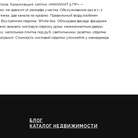
о пола. Канализация: септик «МАЛАХИТ 5 ПР» —
о, не зависит от рельефа участка. Обслуживание раз в 1–2
тяжка, два канала на кровлю. Правильный воздухообмен
 Внутренняя отделка: White box. Облицовка фасада: фасадная
жно заказать чистовую отделку дома: межкомнатные двери,
у, напольная плитка под дуб, светильники, розетки, отделка
могранит. Стоимость чистовой отделки уточняйте у менеджера.
БЛОГ
КАТАЛОГ НЕДВИЖИМОСТИ