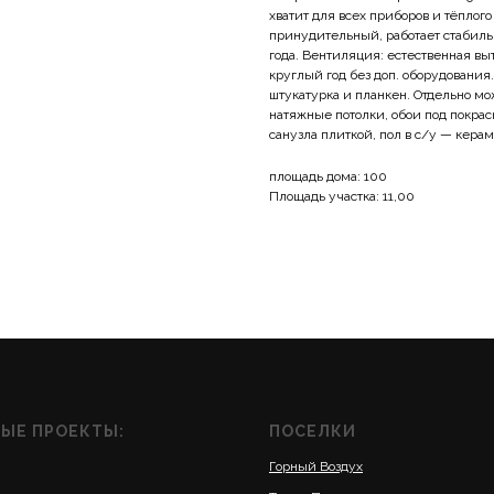
хватит для всех приборов и тёплог
принудительный, работает стабильн
года. Вентиляция: естественная вы
круглый год без доп. оборудования.
штукатурка и планкен. Отдельно мо
натяжные потолки, обои под покраск
санузла плиткой, пол в с/у — кера
площадь дома: 100
Площадь участка: 11,00
ЫЕ ПРОЕКТЫ:
ПОСЕЛКИ
Горный Воздух