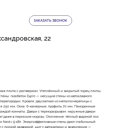
ЛИ
ЛОБАНОВО
+7 950 474 07 07
ЗАКАЗАТЬ ЗВОНОК
+7 950 459 07 07
сандровская, 22
ая плита с ростверком. Утеплённый и закрытый торец плиты,
 Стены: газобетон D400 — несущие стены из автоклавного
 перегородки. Кровля: двускатная из металлочерепицы с
я 250 мм. Окна: 6-камерные, профиль 70 мм. Панорамные
 каждой комнаты. Двери с терморазрывом: наружные двери
т даже в пермские морозы. Отопление: тёплый водяной пол
ан Next» 9 кВт. Энергоэффективные стены дают стабильный
т с полной разводкой, щит с автоматами и заземление —