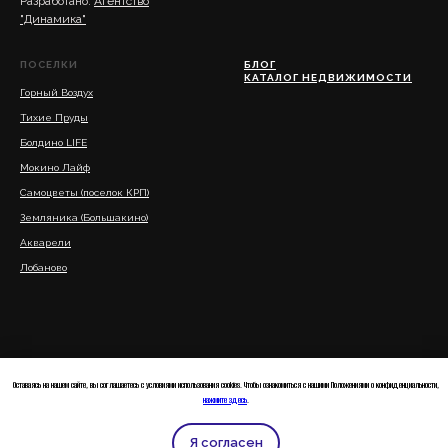
Разработано:
Агентство
"Динамика"
ПОСЕЛКИ
БЛОГ
КАТАЛОГ НЕДВИЖИМОСТИ
Горный Воздух
Тихие Пруды
Болдино LIFE
Мокино Л
айф
Самоцветы (поселок КРП)
Земляника (Большакино)
Акварели
Лобаново
Оставаясь на нашем сайте, вы соглашаетесь с условиями использования cookies. Чтобы ознакомиться с нашими Положениями о конфиденциальности,
нажмите здесь
.
Я согласен