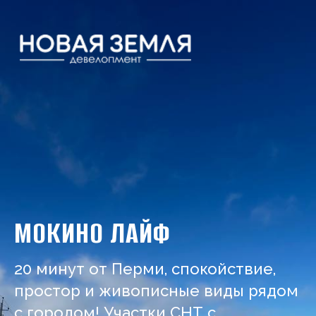
МОКИНО ЛАЙФ
20 минут от Перми, спокойствие,
простор и живописные виды рядом
с городом! Участки СНТ с