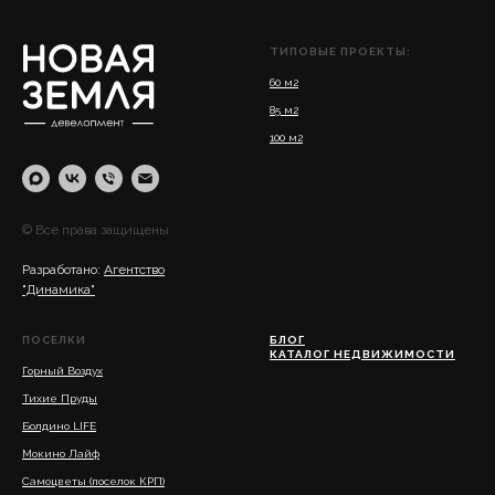
ТИПОВЫЕ ПРОЕКТЫ:
60 м2
85 м2
100 м2
© Все права защищены
Разработано:
Агентство
"Динамика"
ПОСЕЛКИ
БЛОГ
КАТАЛОГ НЕДВИЖИМОСТИ
Горный Воздух
Тихие Пруды
Болдино LIFE
Мокино Л
айф
Самоцветы (поселок КРП)