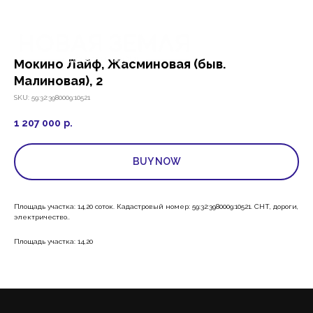
Мокино Лайф, Жасминовая (быв.
Малиновая), 2
SKU:
59:32:3980009:10521
1 207 000
р.
BUY NOW
Площадь участка: 14,20 соток. Кадастровый номер: 59:32:3980009:10521. СНТ, дороги,
электричество..
Площадь участка: 14,20